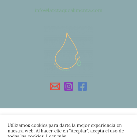
info@latetaquealimenta.com
Aviso Legal
Utilizamos cookies para darte la mejor experiencia en
Política de Privacidad
nuestra web. Al hacer clic en "Aceptar", acepta el uso de
todas las cookies.
Leer más
Política de Cookies